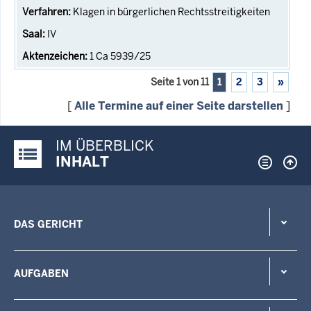
Klagen in bürgerlichen Rechtsstreitigkeiten
IV
1 Ca 5939/25
Seite 1 von 11
1
2
3
»
[
Alle Termine auf einer Seite darstellen
]
IM ÜBERBLICK
Justiz-Portal im Überblick:
INHALT
DAS GERICHT
AUFGABEN