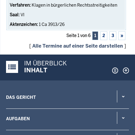
Klagen in bürgerlichen Rechtsstreitigkeiten
VI
1 Ca 3913/26
Seite 1 von 6
1
2
3
»
[
Alle Termine auf einer Seite darstellen
]
IM ÜBERBLICK
Justiz-Portal im Überblick:
INHALT
DAS GERICHT
AUFGABEN