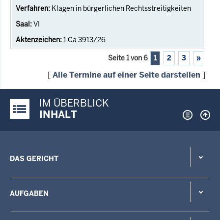
Klagen in bürgerlichen Rechtsstreitigkeiten
VI
1 Ca 3913/26
Seite 1 von 6
1
2
3
»
[
Alle Termine auf einer Seite darstellen
]
IM ÜBERBLICK
Justiz-Portal im Überblick:
INHALT
DAS GERICHT
AUFGABEN