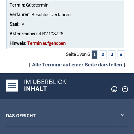
Gütetermin
Beschlussverfahren
IV
4 BV 108/26
Termin aufgehoben
Seite 1 von 6
1
2
3
»
[
Alle Termine auf einer Seite darstellen
]
IM ÜBERBLICK
Justiz-Portal im Überblick:
INHALT
DAS GERICHT