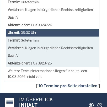
Gütetermin
Klagen in bürgerlichen Rechtsstreitigkeiten
VI
1 Ca 3924/26
08:30
Uhr
Gütetermin
Klagen in bürgerlichen Rechtsstreitigkeiten
VI
1 Ca 3923/26
Weitere Termininformationen liegen für heute, den
10.08.2026, nicht vor.
[
10 Termine pro Seite darstellen
]
IM ÜBERBLICK
Justiz-Portal im Überblick:
INHALT