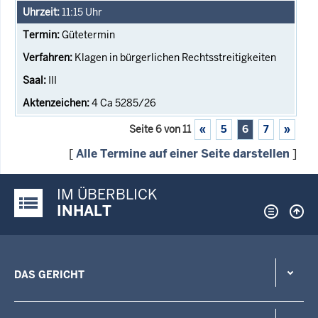
11:15
Uhr
Gütetermin
Klagen in bürgerlichen Rechtsstreitigkeiten
III
4 Ca 5285/26
Seite 6 von 11
«
5
6
7
»
[
Alle Termine auf einer Seite darstellen
]
IM ÜBERBLICK
Justiz-Portal im Überblick:
INHALT
DAS GERICHT