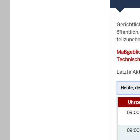
Gerichtli
öffentlich
teilzunehm
Maßgeblic
Technisch
Letzte Akt
Uhrze
09:0
09:0