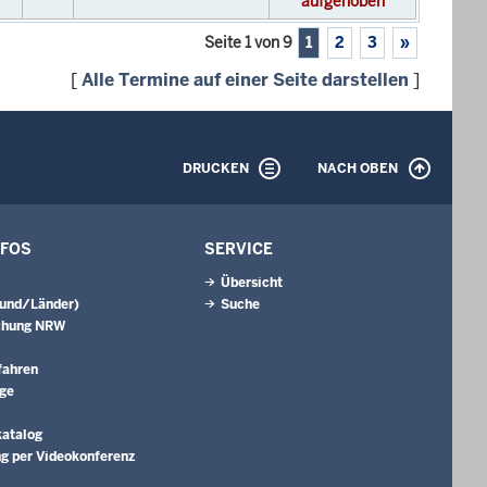
aufgehoben
Seite 1 von 9
1
2
3
»
[
Alle Termine auf einer Seite darstellen
]
DRUCKEN
NACH OBEN
NFOS
SERVICE
Übersicht
Bund/Länder)
Suche
chung NRW
fahren
äge
katalog
g per Videokonferenz