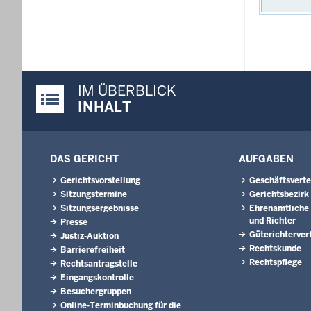
IM ÜBERBLICK
Justiz-Portal im Überblick:
INHALT
DAS GERICHT
AUFGABEN
Gerichtsvorstellung
Geschäftsverte
Sitzungstermine
Gerichtsbezirk
Sitzungsergebnisse
Ehrenamtliche 
und Richter
Presse
Güterichterver
Justiz-Auktion
Rechtskunde
Barrierefreiheit
Rechtspflege
Rechtsantragstelle
Eingangskontrolle
Besuchergruppen
Online-Terminbuchung für die