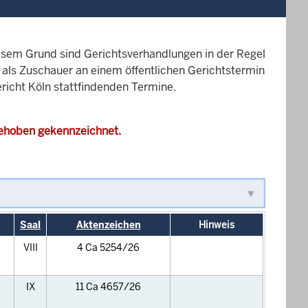
esem Grund sind Gerichtsverhandlungen in der Regel
it als Zuschauer an einem öffentlichen Gerichtstermin
ericht Köln stattfindenden Termine.
gehoben gekennzeichnet.
Saal
Aktenzeichen
Hinweis
VIII
4 Ca 5254/26
IX
11 Ca 4657/26