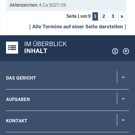
4 Ca 5027/26
Seite 1 von 9
1
2
3
»
[
Alle Termine auf einer Seite darstellen
]
IM ÜBERBLICK
Justiz-Portal im Überblick:
INHALT
DAS GERICHT
AUFGABEN
KONTAKT