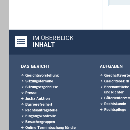
IM ÜBERBLICK
Justiz-Portal im Überblick:
INHALT
DAS GERICHT
AUFGABEN
Gerichtsvorstellung
Geschäftsverte
Sitzungstermine
Gerichtsbezirk
Sitzungsergebnisse
Ehrenamtliche 
und Richter
Presse
Güterichterver
Justiz-Auktion
Rechtskunde
Barrierefreiheit
Rechtspflege
Rechtsantragstelle
Eingangskontrolle
Besuchergruppen
Online-Terminbuchung für die