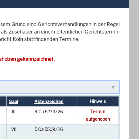
esem Grund sind Gerichtsverhandlungen in der Regel
it als Zuschauer an einem öffentlichen Gerichtstermin
ericht Köln stattfindenden Termine.
gehoben gekennzeichnet.
Saal
Aktenzeichen
Hinweis
III
4 Ca 5274/26
Termin
aufgehoben
VII
5 Ca 5509/26