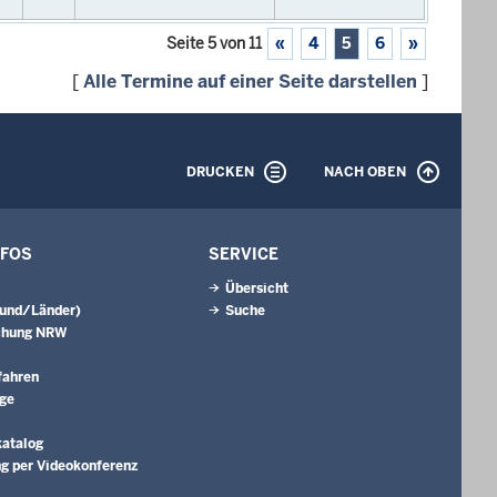
Seite 5 von 11
«
4
5
6
»
[
Alle Termine auf einer Seite darstellen
]
DRUCKEN
NACH OBEN
NFOS
SERVICE
Übersicht
Bund/Länder)
Suche
chung NRW
fahren
äge
katalog
g per Videokonferenz