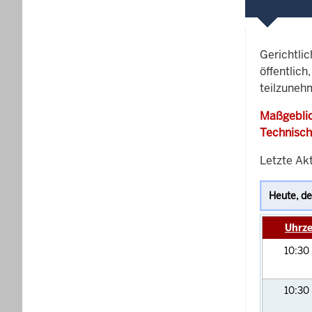
Gerichtli
öffentlich
teilzunehm
Maßgeblic
Technisch
Letzte Akt
Uhrze
10:30
10:30