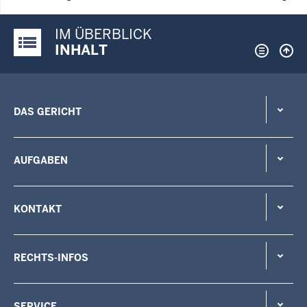
IM ÜBERBLICK
Justiz-Portal im Überblick:
INHALT
DAS GERICHT
AUFGABEN
KONTAKT
RECHTS-INFOS
SERVICE