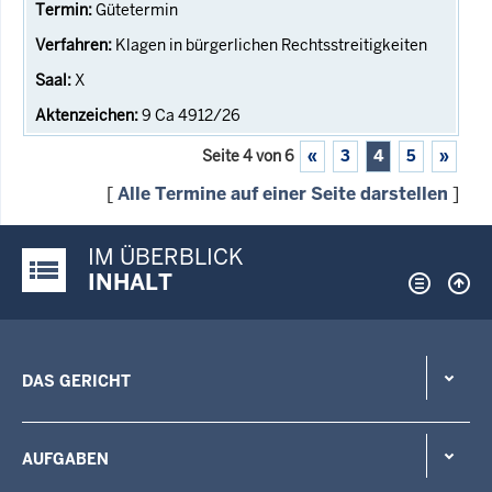
Gütetermin
Klagen in bürgerlichen Rechtsstreitigkeiten
X
9 Ca 4912/26
Seite 4 von 6
«
3
4
5
»
[
Alle Termine auf einer Seite darstellen
]
IM ÜBERBLICK
Justiz-Portal im Überblick:
INHALT
DAS GERICHT
AUFGABEN