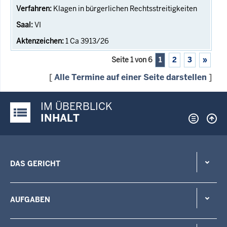
Klagen in bürgerlichen Rechtsstreitigkeiten
VI
1 Ca 3913/26
Seite 1 von 6
1
2
3
»
[
Alle Termine auf einer Seite darstellen
]
IM ÜBERBLICK
Justiz-Portal im Überblick:
INHALT
DAS GERICHT
AUFGABEN