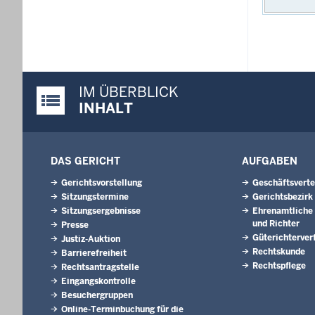
IM ÜBERBLICK
Justiz-Portal im Überblick:
INHALT
DAS GERICHT
AUFGABEN
Gerichtsvorstellung
Geschäftsverte
Sitzungstermine
Gerichtsbezirk
Sitzungsergebnisse
Ehrenamtliche 
und Richter
Presse
Güterichterver
Justiz-Auktion
Rechtskunde
Barrierefreiheit
Rechtspflege
Rechtsantragstelle
Eingangskontrolle
Besuchergruppen
Online-Terminbuchung für die