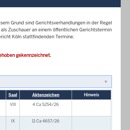
esem Grund sind Gerichtsverhandlungen in der Regel
it als Zuschauer an einem öffentlichen Gerichtstermin
ericht Köln stattfindenden Termine.
gehoben gekennzeichnet.
Saal
Aktenzeichen
Hinweis
VIII
4 Ca 5254/26
IX
11 Ca 4657/26