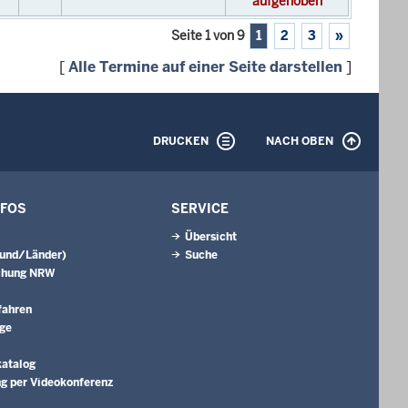
aufgehoben
Seite 1 von 9
1
2
3
»
[
Alle Termine auf einer Seite darstellen
]
DRUCKEN
NACH OBEN
NFOS
SERVICE
Übersicht
Bund/Länder)
Suche
chung NRW
fahren
äge
katalog
g per Videokonferenz