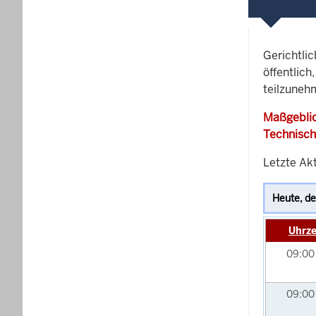
Gerichtli
öffentlich
teilzunehm
Maßgeblic
Technisch
Letzte Akt
Uhrze
09:0
09:0