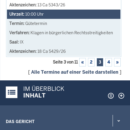
13 Ca 5343/26
10:00
Uhr
Gütetermin
Klagen in bürgerlichen Rechtsstreitigkeiten
IX
18 Ca 5429/26
Seite 3 von 11
«
2
3
4
»
[
Alle Termine auf einer Seite darstellen
]
IM ÜBERBLICK
Justiz-Portal im Überblick:
INHALT
DAS GERICHT