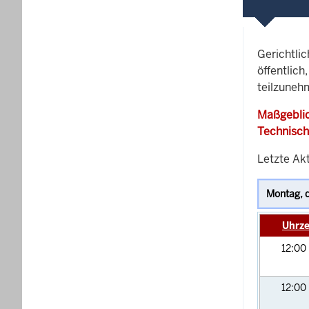
Gerichtli
öffentlich
teilzunehm
Maßgeblic
Technisch
Letzte Akt
Uhrze
12:00
12:00