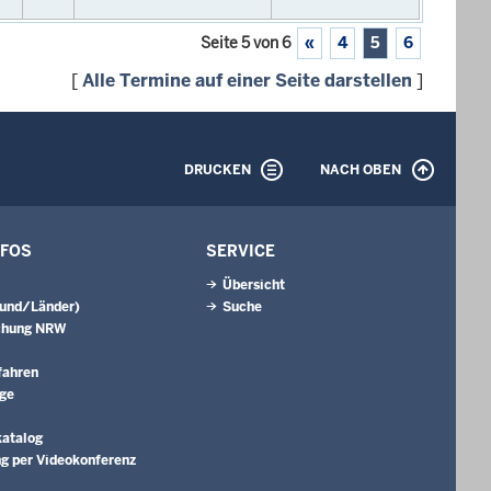
Seite 5 von 6
«
4
5
6
[
Alle Termine auf einer Seite darstellen
]
DRUCKEN
NACH OBEN
NFOS
SERVICE
Übersicht
Bund/Länder)
Suche
chung NRW
fahren
äge
katalog
g per Videokonferenz