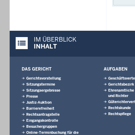
IM ÜBERBLICK
Justiz-Portal im Überblick:
INHALT
DAS GERICHT
AUFGABEN
Gerichtsvorstellung
Geschäftsverte
Sitzungstermine
Gerichtsbezirk
Sitzungsergebnisse
Ehrenamtliche 
und Richter
Presse
Güterichterver
Justiz-Auktion
Rechtskunde
Barrierefreiheit
Rechtspflege
Rechtsantragstelle
Eingangskontrolle
Besuchergruppen
Online-Terminbuchung für die