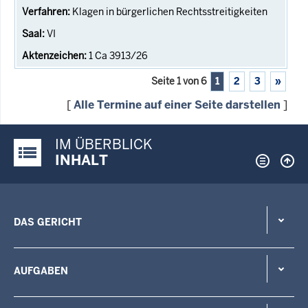
Klagen in bürgerlichen Rechtsstreitigkeiten
VI
1 Ca 3913/26
Seite 1 von 6
1
2
3
»
[
Alle Termine auf einer Seite darstellen
]
IM ÜBERBLICK
Justiz-Portal im Überblick:
INHALT
DAS GERICHT
AUFGABEN