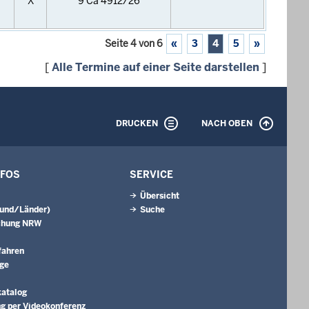
X
9 Ca 4912/26
Seite 4 von 6
«
3
4
5
»
[
Alle Termine auf einer Seite darstellen
]
DRUCKEN
NACH OBEN
NFOS
SERVICE
Übersicht
Bund/Länder)
Suche
chung NRW
fahren
äge
katalog
g per Videokonferenz