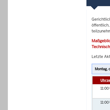
Gerichtli
öffentlich
teilzunehm
Maßgeblic
Technisch
Letzte Akt
Uhrze
11:00
11:00