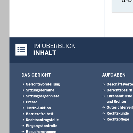
11:45
IM ÜBERBLICK
Justiz-Portal im Überblick:
INHALT
DAS GERICHT
AUFGABEN
Gerichtsvorstellung
Geschäftsverte
Sitzungstermine
Gerichtsbezirk
Sitzungsergebnisse
Ehrenamtliche 
und Richter
Presse
Güterichterver
Justiz-Auktion
Rechtskunde
Barrierefreiheit
Rechtspflege
Rechtsantragstelle
Eingangskontrolle
Besuchergruppen