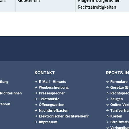
Uhr
Gütetermin
Klagen in bürgerlichen
Rechtsstreitigkeiten
KONTAKT
RECHTS-I
ilung
E-Mail - Hinweis
Formulare
Wegbeschreibung
Gesetze (
Richterinnen
Pressesprecher
Rechtspre
Telefonliste
Zeugen
fahren
Öffnungszeiten
Online-Ver
Nachtbriefkasten
Tarifvertr
Elektronischer Rechtsverkehr
Kosten
Impressum
Streitwert
Verhandlun