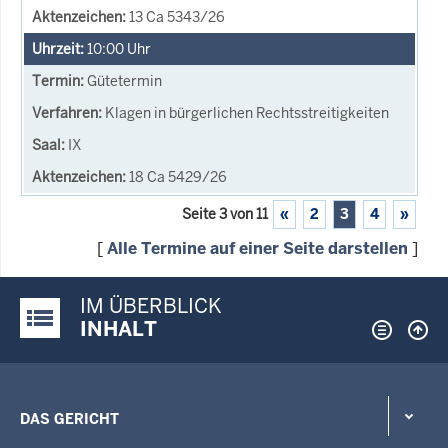
13 Ca 5343/26
10:00
Uhr
Gütetermin
Klagen in bürgerlichen Rechtsstreitigkeiten
IX
18 Ca 5429/26
Seite 3 von 11
«
2
3
4
»
[
Alle Termine auf einer Seite darstellen
]
IM ÜBERBLICK
Justiz-Portal im Überblick:
INHALT
DAS GERICHT