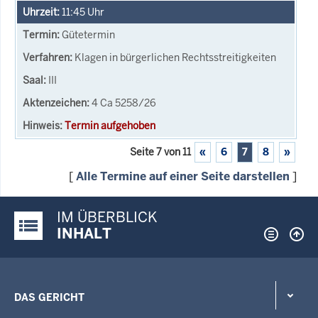
11:45
Uhr
Gütetermin
Klagen in bürgerlichen Rechtsstreitigkeiten
III
4 Ca 5258/26
Termin aufgehoben
Seite 7 von 11
«
6
7
8
»
[
Alle Termine auf einer Seite darstellen
]
IM ÜBERBLICK
Justiz-Portal im Überblick:
INHALT
DAS GERICHT