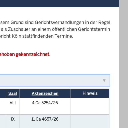
esem Grund sind Gerichtsverhandlungen in der Regel
it als Zuschauer an einem öffentlichen Gerichtstermin
ericht Köln stattfindenden Termine.
gehoben gekennzeichnet.
Saal
Aktenzeichen
Hinweis
VIII
4 Ca 5254/26
IX
11 Ca 4657/26