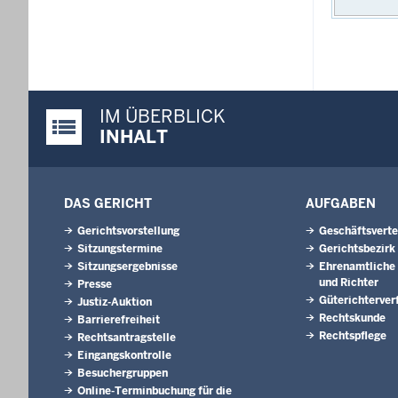
IM ÜBERBLICK
Justiz-Portal im Überblick:
INHALT
DAS GERICHT
AUFGABEN
Gerichtsvorstellung
Geschäftsverte
Sitzungstermine
Gerichtsbezirk
Sitzungsergebnisse
Ehrenamtliche 
und Richter
Presse
Güterichterver
Justiz-Auktion
Rechtskunde
Barrierefreiheit
Rechtspflege
Rechtsantragstelle
Eingangskontrolle
Besuchergruppen
Online-Terminbuchung für die