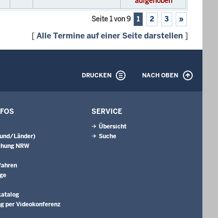
aufgehoben
Seite 1 von 9
1
2
3
»
[
Alle Termine auf einer Seite darstellen
]
DRUCKEN
NACH OBEN
NFOS
SERVICE
Übersicht
Bund/Länder)
Suche
chung NRW
fahren
äge
katalog
g per Videokonferenz