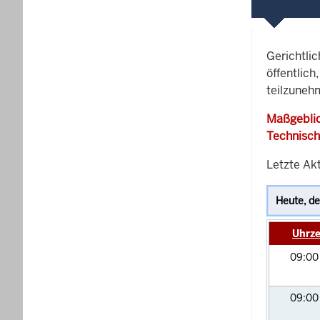
Gerichtli
öffentlich
teilzunehm
Maßgeblic
Technisch
Letzte Akt
Uhrze
09:0
09:0