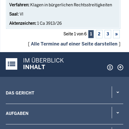
Klagen in bürgerlichen Rechtsstreitigkeiten
VI
1 Ca 3913/26
Seite 1 von 6
1
2
3
»
[
Alle Termine auf einer Seite darstellen
]
IM ÜBERBLICK
Justiz-Portal im Überblick:
INHALT
DAS GERICHT
AUFGABEN