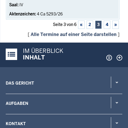
IV
4 Ca 5293/26
Seite 3 von 6
«
2
3
4
»
[
Alle Termine auf einer Seite darstellen
]
IM ÜBERBLICK
Justiz-Portal im Überblick:
INHALT
DAS GERICHT
AUFGABEN
KONTAKT