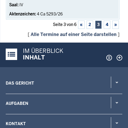
IV
4 Ca 5293/26
Seite 3 von 6
«
2
3
4
»
[
Alle Termine auf einer Seite darstellen
]
IM ÜBERBLICK
Justiz-Portal im Überblick:
INHALT
DAS GERICHT
AUFGABEN
KONTAKT