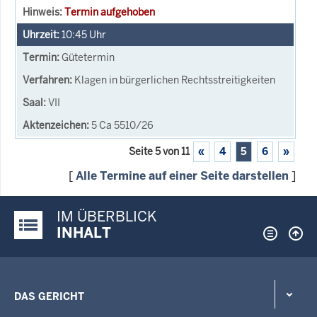
Termin aufgehoben
10:45
Uhr
Gütetermin
Klagen in bürgerlichen Rechtsstreitigkeiten
VII
5 Ca 5510/26
Seite 5 von 11
«
4
5
6
»
[
Alle Termine auf einer Seite darstellen
]
IM ÜBERBLICK
Justiz-Portal im Überblick:
INHALT
DAS GERICHT