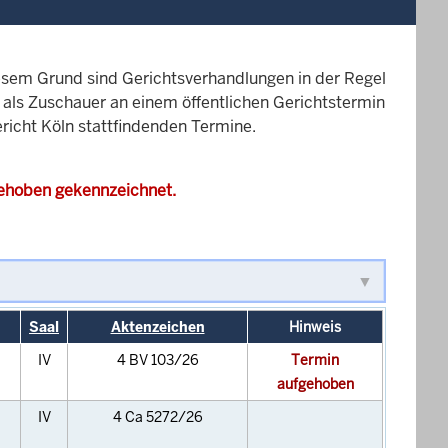
esem Grund sind Gerichtsverhandlungen in der Regel
it als Zuschauer an einem öffentlichen Gerichtstermin
ericht Köln stattfindenden Termine.
gehoben gekennzeichnet.
Saal
Aktenzeichen
Hinweis
IV
4 BV 103/26
Termin
aufgehoben
IV
4 Ca 5272/26