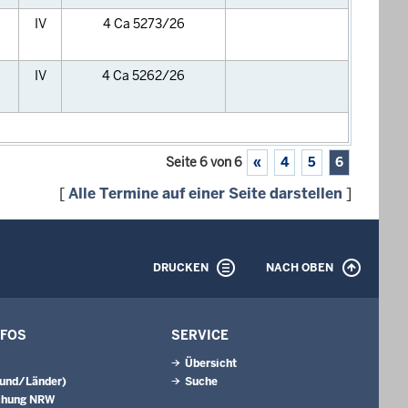
IV
4 Ca 5273/26
IV
4 Ca 5262/26
Seite 6 von 6
«
4
5
6
[
Alle Termine auf einer Seite darstellen
]
DRUCKEN
NACH OBEN
NFOS
SERVICE
Übersicht
Bund/Länder)
Suche
chung NRW