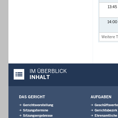
13:45
14:00
Weitere T
IM ÜBERBLICK
Justiz-Portal im Überblick:
INHALT
DAS GERICHT
AUFGABEN
Gerichtsvorstellung
Geschäftsverte
Sitzungstermine
Gerichtsbezirk
Sitzungsergebnisse
Ehrenamtliche 