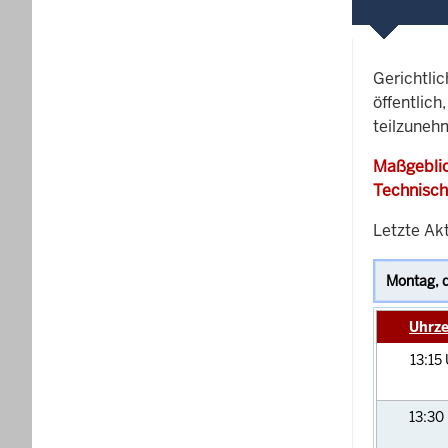
Gerichtli
öffentlich
teilzunehm
Maßgeblic
Technisch
Letzte Akt
Uhrze
13:15
13:30