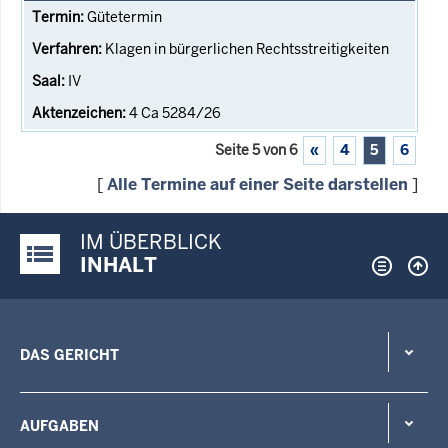
Gütetermin
Klagen in bürgerlichen Rechtsstreitigkeiten
IV
4 Ca 5284/26
Seite 5 von 6
«
4
5
6
[
Alle Termine auf einer Seite darstellen
]
IM ÜBERBLICK
Justiz-Portal im Überblick:
INHALT
DAS GERICHT
AUFGABEN