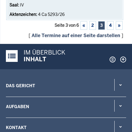
IV
4 Ca 5293/26
Seite 3 von 6
«
2
3
4
»
[
Alle Termine auf einer Seite darstellen
]
IM ÜBERBLICK
Justiz-Portal im Überblick:
INHALT
DAS GERICHT
AUFGABEN
KONTAKT