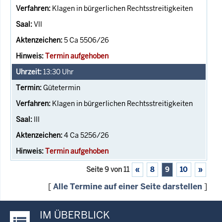
Klagen in bürgerlichen Rechtsstreitigkeiten
VII
5 Ca 5506/26
Termin aufgehoben
13:30
Uhr
Gütetermin
Klagen in bürgerlichen Rechtsstreitigkeiten
III
4 Ca 5256/26
Termin aufgehoben
Seite 9 von 11
«
8
9
10
»
[
Alle Termine auf einer Seite darstellen
]
IM ÜBERBLICK
Justiz-Portal im Überblick: