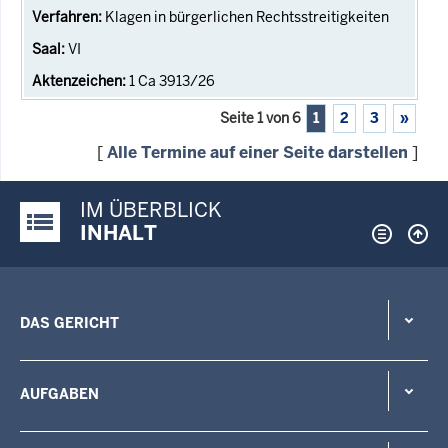
Klagen in bürgerlichen Rechtsstreitigkeiten
VI
1 Ca 3913/26
Seite 1 von 6
1
2
3
»
[
Alle Termine auf einer Seite darstellen
]
IM ÜBERBLICK
Justiz-Portal im Überblick:
INHALT
DAS GERICHT
AUFGABEN