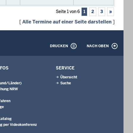
Seite 1 von 6
1
2
3
»
[
Alle Termine auf einer Seite darstellen
]
DRUCKEN
NACH OBEN
NFOS
SERVICE
Übersicht
Bund/Länder)
Suche
chung NRW
fahren
äge
katalog
g per Videokonferenz