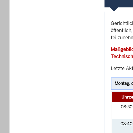
Gerichtli
öffentlich
teilzunehm
Maßgeblic
Technisch
Letzte Akt
Uhrze
08:3
08:4