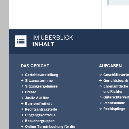
IM ÜBERBLICK
Justiz-Portal im Überblick:
INHALT
DAS GERICHT
AUFGABEN
Gerichtsvorstellung
Geschäftsverte
Sitzungstermine
Gerichtsbezirk
Sitzungsergebnisse
Ehrenamtliche 
und Richter
Presse
Güterichterver
Justiz-Auktion
Rechtskunde
Barrierefreiheit
Rechtspflege
Rechtsantragstelle
Eingangskontrolle
Besuchergruppen
Online-Terminbuchung für die