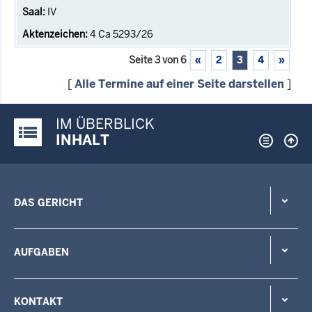
IV
4 Ca 5293/26
Seite 3 von 6
«
2
3
4
»
[
Alle Termine auf einer Seite darstellen
]
IM ÜBERBLICK
Justiz-Portal im Überblick:
INHALT
DAS GERICHT
AUFGABEN
KONTAKT