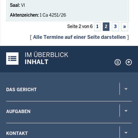
VI
1 Ca 4251/26
Seite 2 von 6
1
2
3
»
[
Alle Termine auf einer Seite darstellen
]
IM ÜBERBLICK
Justiz-Portal im Überblick:
INHALT
DAS GERICHT
AUFGABEN
KONTAKT