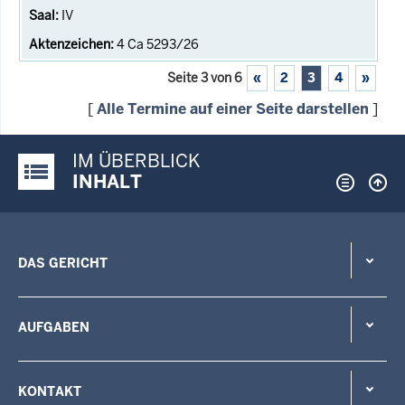
IV
4 Ca 5293/26
Seite 3 von 6
«
2
3
4
»
[
Alle Termine auf einer Seite darstellen
]
IM ÜBERBLICK
Justiz-Portal im Überblick:
INHALT
DAS GERICHT
AUFGABEN
KONTAKT