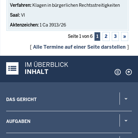
Klagen in bürgerlichen Rechtsstreitigkeiten
VI
1 Ca 3913/26
Seite 1 von 6
1
2
3
»
[
Alle Termine auf einer Seite darstellen
]
IM ÜBERBLICK
Justiz-Portal im Überblick:
INHALT
DAS GERICHT
AUFGABEN