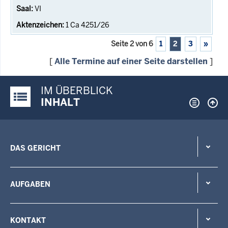
VI
1 Ca 4251/26
Seite 2 von 6
1
2
3
»
[
Alle Termine auf einer Seite darstellen
]
IM ÜBERBLICK
Justiz-Portal im Überblick:
INHALT
DAS GERICHT
AUFGABEN
KONTAKT