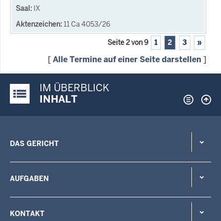
IX
11 Ca 4053/26
Seite 2 von 9
1
2
3
»
[
Alle Termine auf einer Seite darstellen
]
IM ÜBERBLICK
Justiz-Portal im Überblick:
INHALT
DAS GERICHT
AUFGABEN
KONTAKT