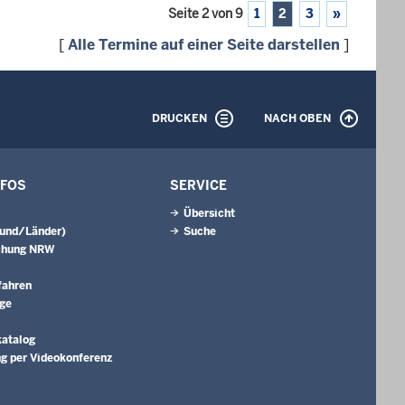
Seite 2 von 9
1
2
3
»
[
Alle Termine auf einer Seite darstellen
]
DRUCKEN
NACH OBEN
NFOS
SERVICE
Übersicht
Bund/Länder)
Suche
chung NRW
fahren
äge
katalog
g per Videokonferenz