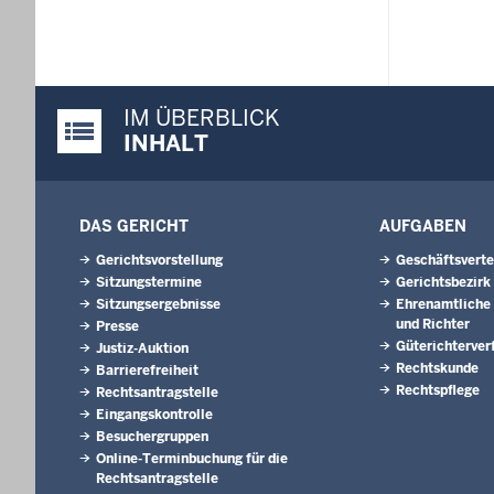
IM ÜBERBLICK
Justiz-Portal im Überblick:
INHALT
DAS GERICHT
AUFGABEN
Gerichtsvorstellung
Geschäftsverte
Sitzungstermine
Gerichtsbezirk
Sitzungsergebnisse
Ehrenamtliche 
und Richter
Presse
Güterichterver
Justiz-Auktion
Rechtskunde
Barrierefreiheit
Rechtspflege
Rechtsantragstelle
Eingangskontrolle
Besuchergruppen
Online-Terminbuchung für die
Rechtsantragstelle