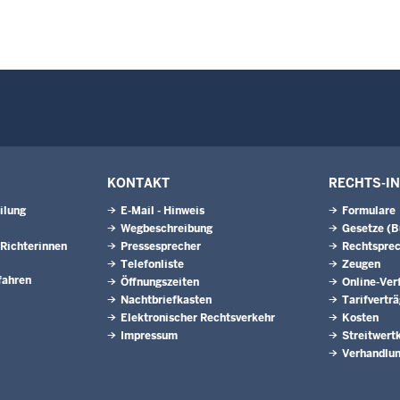
KONTAKT
RECHTS-I
ilung
E-Mail - Hinweis
Formulare
Wegbeschreibung
Gesetze (
Richterinnen
Pressesprecher
Rechtspre
Telefonliste
Zeugen
fahren
Öffnungszeiten
Online-Ver
Nachtbriefkasten
Tarifvertr
Elektronischer Rechtsverkehr
Kosten
Impressum
Streitwert
Verhandlun