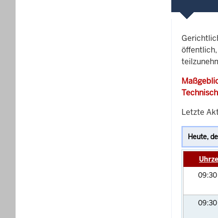
Gerichtli
öffentlich
teilzunehm
Maßgeblic
Technisch
Letzte Akt
Uhrze
09:3
09:3