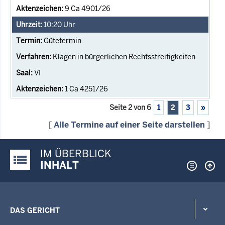
9 Ca 4901/26
10:20
Uhr
Gütetermin
Klagen in bürgerlichen Rechtsstreitigkeiten
VI
1 Ca 4251/26
Seite 2 von 6
1
2
3
»
[
Alle Termine auf einer Seite darstellen
]
IM ÜBERBLICK
Justiz-Portal im Überblick:
INHALT
DAS GERICHT