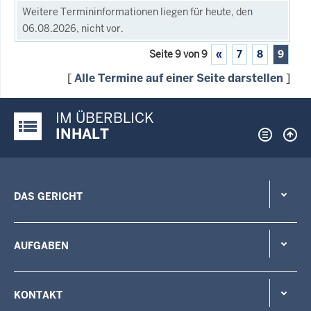
Weitere Termininformationen liegen für heute, den
06.08.2026, nicht vor.
Seite 9 von 9
«
7
8
9
[
Alle Termine auf einer Seite darstellen
]
IM ÜBERBLICK
Justiz-Portal im Überblick:
INHALT
DAS GERICHT
AUFGABEN
KONTAKT