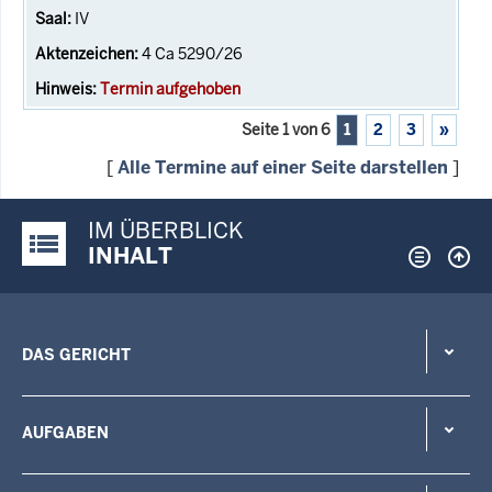
IV
4 Ca 5290/26
Termin aufgehoben
Seite 1 von 6
1
2
3
»
[
Alle Termine auf einer Seite darstellen
]
IM ÜBERBLICK
Justiz-Portal im Überblick:
INHALT
DAS GERICHT
AUFGABEN