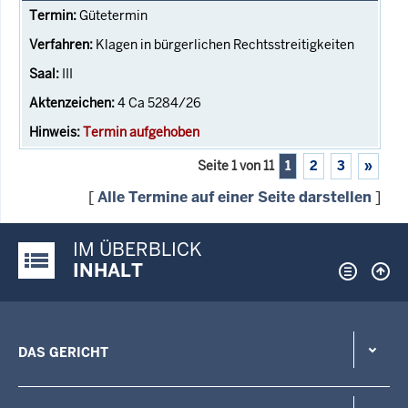
Gütetermin
Klagen in bürgerlichen Rechtsstreitigkeiten
III
4 Ca 5284/26
Termin aufgehoben
Seite 1 von 11
1
2
3
»
[
Alle Termine auf einer Seite darstellen
]
IM ÜBERBLICK
Justiz-Portal im Überblick:
INHALT
DAS GERICHT