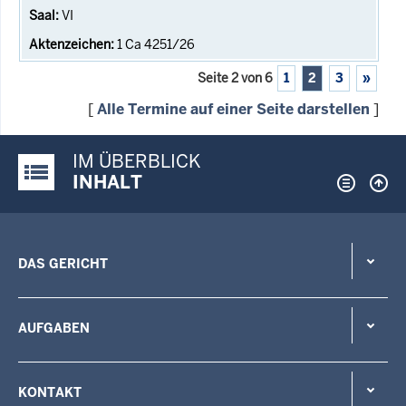
VI
1 Ca 4251/26
Seite 2 von 6
1
2
3
»
[
Alle Termine auf einer Seite darstellen
]
IM ÜBERBLICK
Justiz-Portal im Überblick:
INHALT
DAS GERICHT
AUFGABEN
KONTAKT