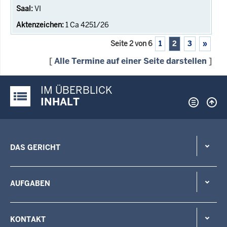
VI
1 Ca 4251/26
Seite 2 von 6
1
2
3
»
[
Alle Termine auf einer Seite darstellen
]
IM ÜBERBLICK
Justiz-Portal im Überblick:
INHALT
DAS GERICHT
AUFGABEN
KONTAKT