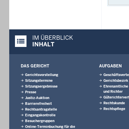
IM ÜBERBLICK
Justiz-Portal im Überblick:
INHALT
DAS GERICHT
AUFGABEN
Gerichtsvorstellung
Geschäftsverte
Sitzungstermine
Gerichtsbezirk
Sitzungsergebnisse
Ehrenamtliche 
und Richter
Presse
Güterichterver
Justiz-Auktion
Rechtskunde
Barrierefreiheit
Rechtspflege
Rechtsantragstelle
Eingangskontrolle
Besuchergruppen
Online-Terminbuchung für die