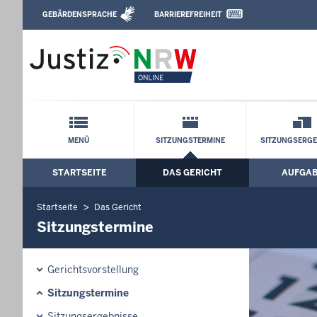
Direkt zum Inhalt
GEBÄRDENSPRACHE
BARRIEREFREIHEIT
Leichte Sprache, Gebärdensprachenvideo u
Arbeitsgericht Köln: Sitzungstermine
Schnellnavigation mit Volltext-Suche
MENÜ
SITZUNGSTERMINE
SITZUNGSERGE
STARTSEITE
DAS GERICHT
AUFGA
Hauptmenü: Hauptnavigation
Startseite
Das Gericht
Sitzungstermine
Gerichtsvorstellung
Sitzungstermine
Sitzungsergebnisse