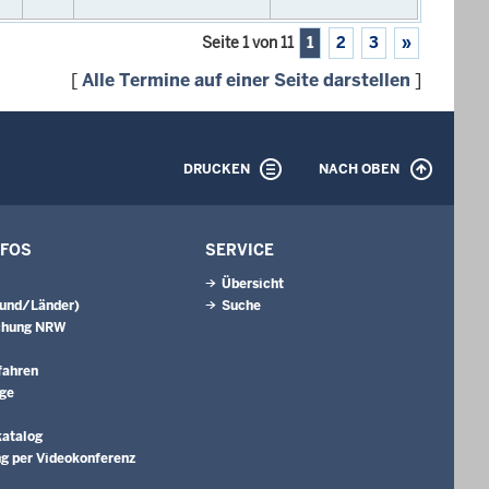
Seite 1 von 11
1
2
3
»
[
Alle Termine auf einer Seite darstellen
]
DRUCKEN
NACH OBEN
NFOS
SERVICE
Übersicht
Bund/Länder)
Suche
chung NRW
fahren
äge
katalog
g per Videokonferenz