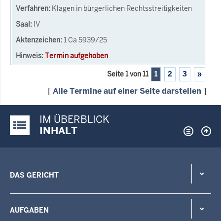
Klagen in bürgerlichen Rechtsstreitigkeiten
IV
1 Ca 5939/25
Termin aufgehoben
Seite 1 von 11
1
2
3
»
[
Alle Termine auf einer Seite darstellen
]
IM ÜBERBLICK
Justiz-Portal im Überblick:
INHALT
DAS GERICHT
AUFGABEN