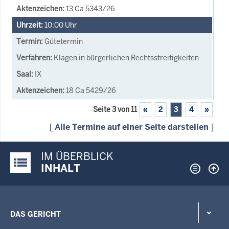
13 Ca 5343/26
10:00
Uhr
Gütetermin
Klagen in bürgerlichen Rechtsstreitigkeiten
IX
18 Ca 5429/26
Seite 3 von 11
«
2
3
4
»
[
Alle Termine auf einer Seite darstellen
]
IM ÜBERBLICK
Justiz-Portal im Überblick:
INHALT
DAS GERICHT