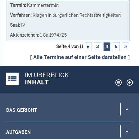
Kammertermin
Klagen in bürgerlichen Rechtsstreitigkeiten
IV
1 Ca 1974/25
Seite 4 von 11
«
3
4
5
»
[
Alle Termine auf einer Seite darstellen
]
IM ÜBERBLICK
Justiz-Portal im Überblick:
INHALT
DAS GERICHT
AUFGABEN