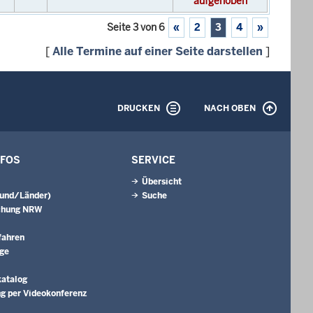
aufgehoben
Seite 3 von 6
«
2
3
4
»
[
Alle Termine auf einer Seite darstellen
]
DRUCKEN
NACH OBEN
NFOS
SERVICE
Übersicht
Bund/Länder)
Suche
chung NRW
fahren
äge
katalog
g per Videokonferenz