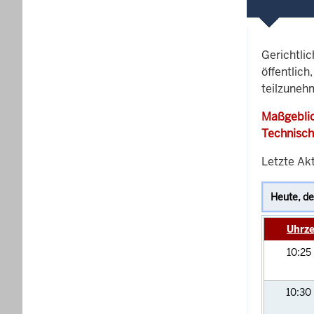
Gerichtli
öffentlich
teilzunehm
Maßgeblic
Technisch
Letzte Ak
Uhrze
10:25
10:30