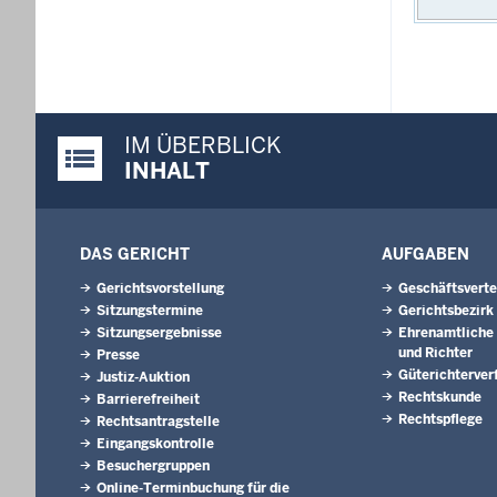
IM ÜBERBLICK
Justiz-Portal im Überblick:
INHALT
DAS GERICHT
AUFGABEN
Gerichtsvorstellung
Geschäftsverte
Sitzungstermine
Gerichtsbezirk
Sitzungsergebnisse
Ehrenamtliche 
und Richter
Presse
Güterichterver
Justiz-Auktion
Rechtskunde
Barrierefreiheit
Rechtspflege
Rechtsantragstelle
Eingangskontrolle
Besuchergruppen
Online-Terminbuchung für die