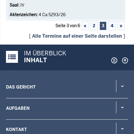
IV
4 Ca 5293/26
Seite 3 von 6
«
2
3
4
»
[
Alle Termine auf einer Seite darstellen
]
IM ÜBERBLICK
Justiz-Portal im Überblick:
INHALT
DAS GERICHT
AUFGABEN
KONTAKT