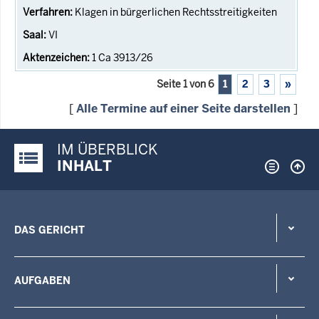
Klagen in bürgerlichen Rechtsstreitigkeiten
VI
1 Ca 3913/26
Seite 1 von 6
1
2
3
»
[
Alle Termine auf einer Seite darstellen
]
IM ÜBERBLICK
Justiz-Portal im Überblick:
INHALT
DAS GERICHT
AUFGABEN